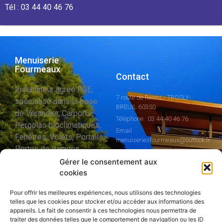
Tél : 03 44 40 46 76
Menuiserie
Fourmeaux
Contact
Installateur agréé RGE,
7 route de Reims - TROSLY-
spécialisé dans la pose
BREUIL 60350
de Vérandas, Carports,
Téléphone : 03 44 40 46 76
Pergolas bioclimatiques,
Email :
Fenêtres, Volets, Portails,
menuiseriesfourmeaux@outlook.fr
Portes de garages,
Stores dans le
Gérer le consentement aux
cookies
département de l’Oise.
Pour offrir les meilleures expériences, nous utilisons des technologies
telles que les cookies pour stocker et/ou accéder aux informations des
appareils. Le fait de consentir à ces technologies nous permettra de
Nous suivre sur
traiter des données telles que le comportement de navigation ou les ID